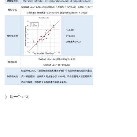
后一个：
无
ꄲ
杭州以勒标准技术有限公司
电话：13735538347
邮箱：infor@jirehstandard.com
地址：杭州市莫干山路18号蓝天商
务中心1502室